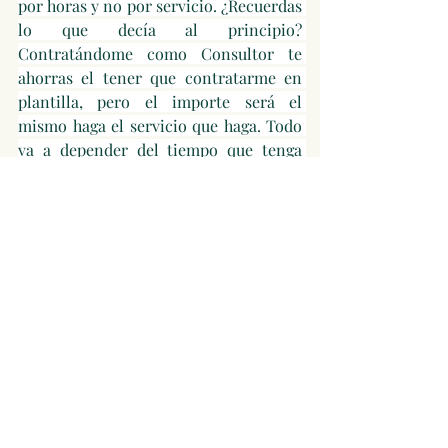
por horas y no por servicio. ¿Recuerdas 
lo que decía al principio? 
Contratándome como Consultor te 
ahorras el tener que contratarme en 
plantilla, pero el importe será el 
mismo haga el servicio que haga. Todo 
va a depender del tiempo que tenga 
que invertir para ayudarte. Ni más ni 
menos.
Visita mi página 
www.francescbatlle.com
 y empecemos 
a colaborar juntos !
Empresa