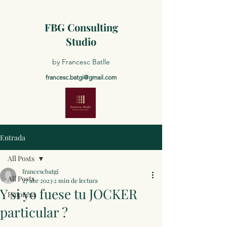
FBG Consulting
Studio
by Francesc Batlle
francesc.batgi@gmail.com
Entrada
All Posts
francescbatgi
All Posts
27 abr 2023
2 min de lectura
Y si yo fuese tu JOCKER
Empresa
particular ?