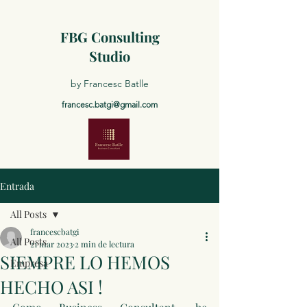
FBG Consulting
Studio
by Francesc Batlle
francesc.batgi@gmail.com
Entrada
All Posts
francescbatgi
All Posts
21 mar 2023
2 min de lectura
SIEMPRE LO HEMOS
Empresa
HECHO ASI !