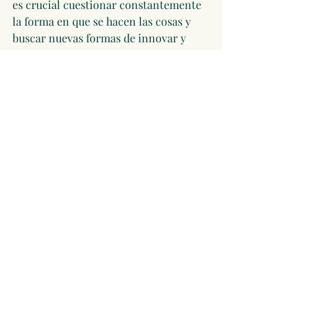
es crucial cuestionar constantemente 
la forma en que se hacen las cosas y 
buscar nuevas formas de innovar y 
progresar. Las empresas que se 
adaptan y evolucionan son las que 
tienen más probabilidades de tener 
éxito a largo plazo en un mundo 
empresarial en constante cambio.
Empresa
Entradas recientes
Ver todo